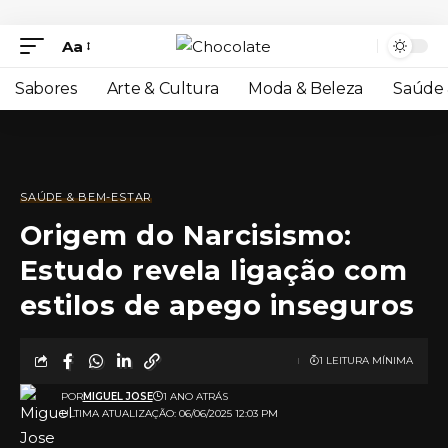
Aa
Sabores
Arte & Cultura
Moda & Beleza
Saúde 
SAÚDE & BEM-ESTAR
Origem do Narcisismo:
Estudo revela ligação com
estilos de apego inseguros
1 LEITURA MÍNIMA
POR
MIGUEL JOSE
1 ANO ATRÁS
ULTIMA ATUALIZAÇÃO: 06/06/2025 12:03 PM