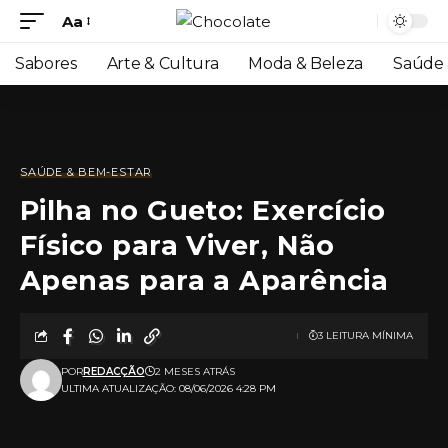
Aa
Sabores
Arte & Cultura
Moda & Beleza
Saúde 
SAÚDE & BEM-ESTAR
Pilha no Gueto: Exercício
Físico para Viver, Não
Apenas para a Aparência
3 LEITURA MÍNIMA
POR
REDACÇÃO
2 MESES ATRÁS
ULTIMA ATUALIZAÇÃO: 08/06/2026 4:28 PM