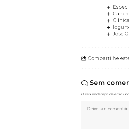
Especi
Cancro
Clínic
Iogurt
José G
Compartilhe este
Sem comen
O seu endereço de email nã