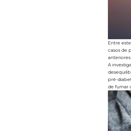
Entre est
casos de p
anteriores
A investig
desequili
pré-diabe
de fumar 