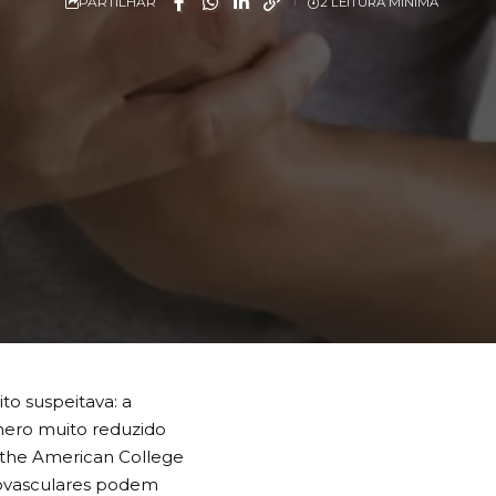
PARTILHAR
2 LEITURA MÍNIMA
to suspeitava: a
mero muito reduzido
 the American College
diovasculares podem