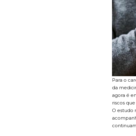
Para o car
da medicin
agora é en
riscos que 
O estudo r
acompanha
continuam