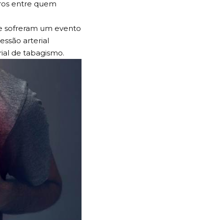
aros entre quem
ue sofreram um evento
ssão arterial
rial de tabagismo.