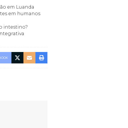
dição em Luanda
estes em humanos
o intestino?
Integrativa
BOOK