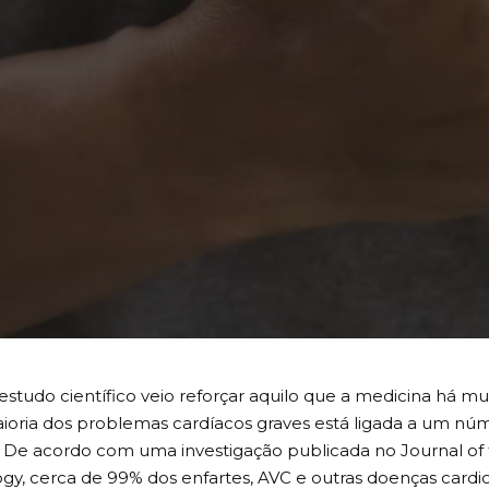
studo científico veio reforçar aquilo que a medicina há mui
ioria dos problemas cardíacos graves está ligada a um nú
. De acordo com uma investigação publicada no Journal of
ogy, cerca de 99% dos enfartes, AVC e outras doenças car