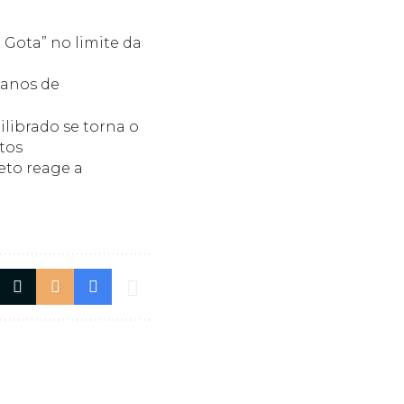
 Gota” no limite da
 anos de
librado se torna o
tos
eto reage a