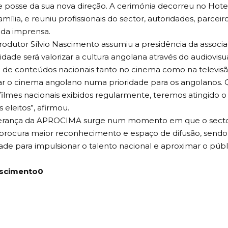
 posse da sua nova direção. A cerimónia decorreu no Hotel
mília, e reuniu profissionais do sector, autoridades, parceiro
da imprensa.
rodutor Sílvio Nascimento assumiu a presidência da associ
ridade será valorizar a cultura angolana através do audiovis
de conteúdos nacionais tanto no cinema como na televis
ar o cinema angolano numa prioridade para os angolanos.
filmes nacionais exibidos regularmente, teremos atingido o
 eleitos”, afirmou.
derança da APROCIMA surge num momento em que o sector
procura maior reconhecimento e espaço de difusão, send
ade para impulsionar o talento nacional e aproximar o púb
ascimento0