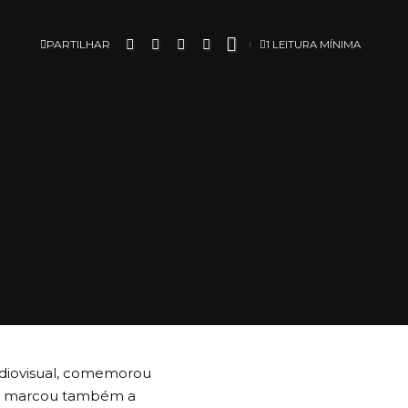
PARTILHAR
1 LEITURA MÍNIMA
udiovisual, comemorou
que marcou também a