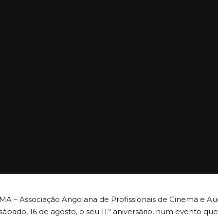
A – Associação Angolana de Profissionais de Cinema e A
sábado, 16 de agosto, o seu 11.º aniversário, num evento 