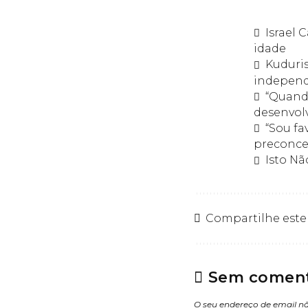
Israel 
idade
Kuduris
independê
“Quando
desenvolv
“Sou f
preconce
Isto Nã
Compartilhe este
Sem coment
O seu endereço de email nã