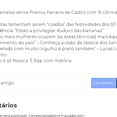
Campos vence Prémio Ferreira de Castro com “A Última
tas lamentam serem “coados” das festividades dos 50
ncia: “Estão a privilegiar Kuduro das bananas”
 mais mulheres ocupam (as áreas técnicas) mais equi
imento do país” – Conheça a visão de Jéssica dos San
avelado com muito orgulho e preto também” – Lucas L
ito
o é só Música: É Rap com História
 artigo
FACEBOOK
ários
o será publicado.
Campos obrigatórios marcados com
*