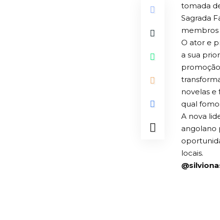
tomada de
Sagrada Fa
membros 
O ator e p
a sua prio
promoção 
transform
novelas e 
qual fomos
A nova li
angolano 
oportunid
locais.
@silvion