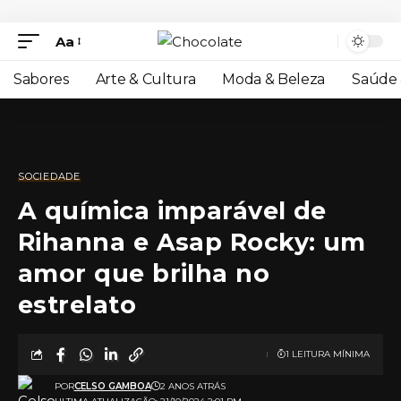
Aa
Sabores
Arte & Cultura
Moda & Beleza
Saúde 
SOCIEDADE
A química imparável de
Rihanna e Asap Rocky: um
amor que brilha no
estrelato
1 LEITURA MÍNIMA
POR
CELSO GAMBOA
2 ANOS ATRÁS