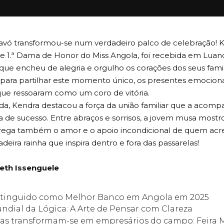
 avó transformou-se num verdadeiro palco de celebração! K
e 1.ª Dama de Honor do Miss Angola, foi recebida em Lu
ue encheu de alegria e orgulho os corações dos seus famil
para partilhar este momento único, os presentes emocion
que ressoaram como um coro de vitória.
a, Kendra destacou a força da união familiar que a acomp
 de sucesso. Entre abraços e sorrisos, a jovem musa mostr
rrega também o amor e o apoio incondicional de quem acred
eira rainha que inspira dentro e fora das passarelas!
ieth Issenguele
istinguido como Melhor Banco em Angola em 2025
ndial da Lógica: A Arte de Pensar com Clareza
as transformam-se em empresários do campo: Feira M