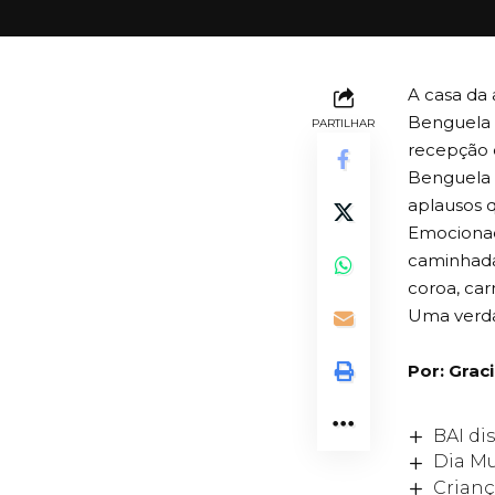
A casa da
Benguela 
PARTILHAR
recepção q
Benguela 
aplausos 
Emocionad
caminhada
coroa, ca
Uma verdad
Por: Grac
BAI d
Dia Mu
Crianç