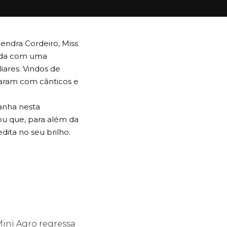
endra Cordeiro, Miss
anda com uma
iares. Vindos de
aram com cânticos e
anha nesta
ou que, para além da
ita no seu brilho.
ini Agro regressa