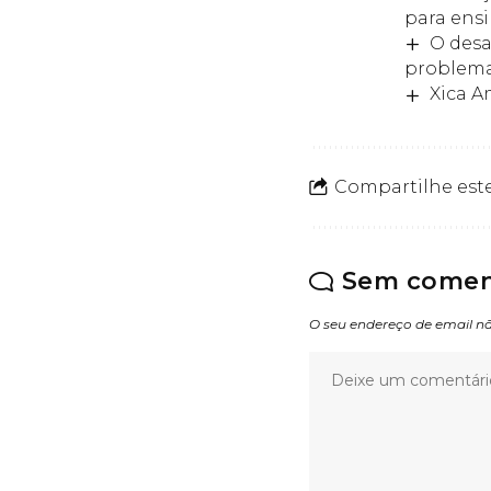
para ensi
O desa
problema
Xica A
Compartilhe este
Sem comen
O seu endereço de email nã