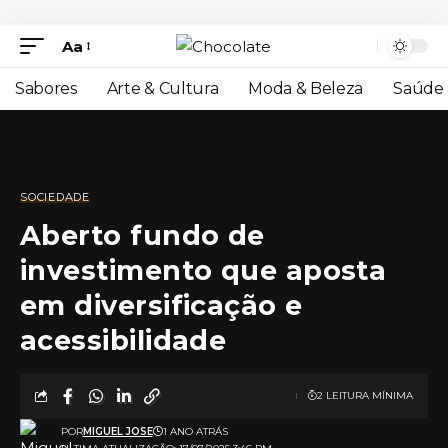
Aa
Sabores
Arte & Cultura
Moda & Beleza
Saúde 
SOCIEDADE
Aberto fundo de
investimento que aposta
em diversificação e
acessibilidade
2 LEITURA MÍNIMA
POR
MIGUEL JOSE
1 ANO ATRÁS