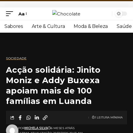
Aa
Sabores
Arte & Cultura
Moda & Beleza
Saúde 
SOCIEDADE
Acção solidária: Jinito
Moniz e Addy Buxexa
apoiam mais de 100
famílias em Luanda
1 LEITURA MÍNIMA
POR
MICHELA SILVA
6 MESES ATRÁS