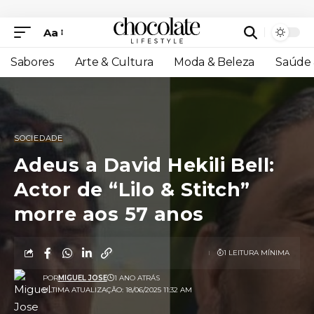
Aa
Sabores
Arte & Cultura
Moda & Beleza
Saúde 
SOCIEDADE
Adeus a David Hekili Bell:
Actor de “Lilo & Stitch”
morre aos 57 anos
1 LEITURA MÍNIMA
POR
MIGUEL JOSE
1 ANO ATRÁS
ULTIMA ATUALIZAÇÃO: 18/06/2025 11:32 AM