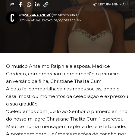
1 LEITURA MÍNIMA
POR
SUZANA ANDRÉ
10 MESES ATRÁS
ULTIMA ATUALIZAÇÃO: 03/10/2025 5:27 PM
O músico Anselmo Ralph e a esposa, Madlice
Cordeiro, comemoraram com emoção o primeiro
aniversário da filha, Christiane Thalita Cumi.
A data foi compartilhada nas redes sociais, onde o
casal mostrou momentos da celebração e expressou
a sua gratidão.
“Celebramos com júbilo ao Senhor o primeiro aninho
do nosso milagre Christiane Thalita Cumi”, escreveu
Madlice numa mensagem repleta de fé e felicidade.
A postagem gerou inúmeras reações de carinho por