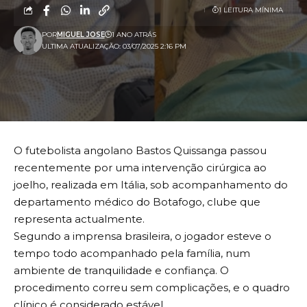
1 LEITURA MÍNIMA
POR
MIGUEL JOSE
1 ANO ATRÁS
ULTIMA ATUALIZAÇÃO: 03/07/2025 2:16 PM
O futebolista angolano Bastos Quissanga passou
recentemente por uma intervenção cirúrgica ao
joelho, realizada em Itália, sob acompanhamento do
departamento médico do Botafogo, clube que
representa actualmente.
Segundo a imprensa brasileira, o jogador esteve o
tempo todo acompanhado pela família, num
ambiente de tranquilidade e confiança. O
procedimento correu sem complicações, e o quadro
clínico é considerado estável.