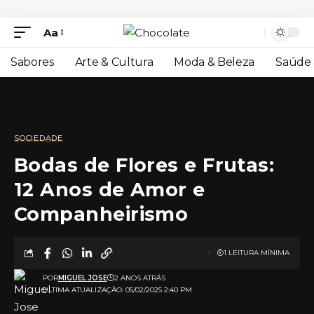
Aa
Sabores
Arte & Cultura
Moda & Beleza
Saúde 
SOCIEDADE
Bodas de Flores e Frutas:
12 Anos de Amor e
Companheirismo
1 LEITURA MÍNIMA
POR
MIGUEL JOSE
2 ANOS ATRÁS
ULTIMA ATUALIZAÇÃO: 05/02/2025 2:40 PM