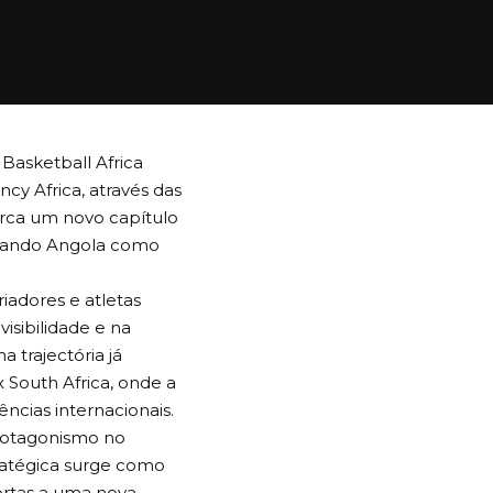
Basketball Africa
y Africa, através das
arca um novo capítulo
ionando Angola como
riadores e atletas
isibilidade e na
 trajectória já
 South Africa, onde a
ncias internacionais.
rotagonismo no
ratégica surge como
ortas a uma nova