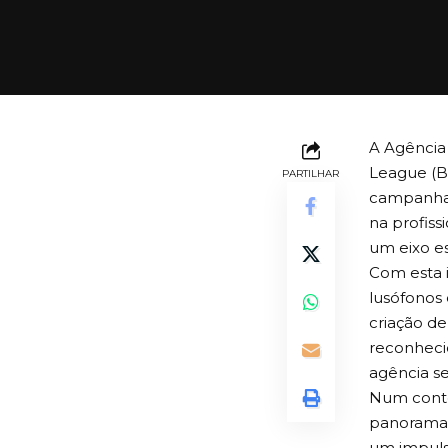
A Agência 
League (B
PARTILHAR
campanhas
na profiss
um eixo es
Com esta i
lusófonos 
criação de
reconhecid
agência se
Num conte
panorama 
um impulso