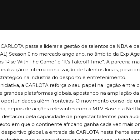
CARLOTA passa a liderar a gestão de talentos da NBA e da 
AL) Season 6 no mercado angolano, no âmbito da Exp Agenc
 “Rise With The Game” e “It’s Takeoff Time”. A parceria m
ionalização e internacionalização de talentos locais, posic
tratégico na indústria do desporto e entretenimento.
niciativa, a CARLOTA reforça o seu papel na ligação entre c
e grandes plataformas globais, apostando na ampliação da v
 oportunidades além-fronteiras. O movimento consolida uma
a, depois de acções relevantes com a MTV Base e a Netflix
 destacou pela capacidade de projectar talentos para audiê
xto em que o continente africano ganha cada vez mais p
desportivo global, a entrada da CARLOTA nesta frente est
 decisivo para o ecossistema criativo angolano, abrindo p