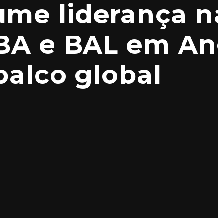
me liderança n
BA e BAL em An
palco global