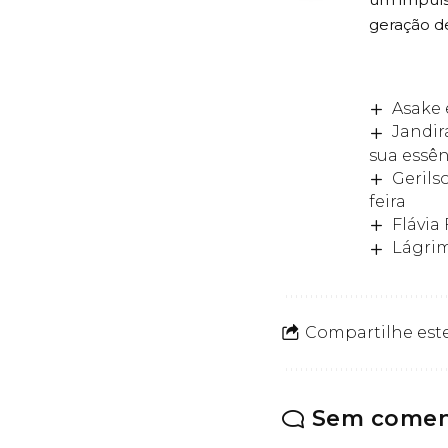
geração d
Asake 
Jandir
sua essên
Gerils
feira
Flávia
Lágri
Compartilhe este
Sem comen