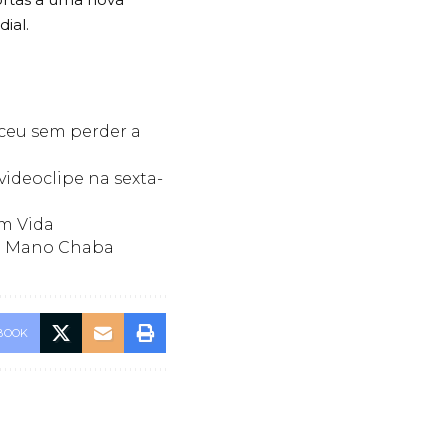
ial.
nceu sem perder a
videoclipe na sexta-
am Vida
a Mano Chaba
BOOK