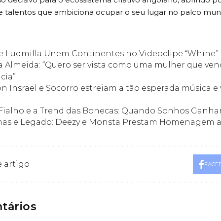
e talentos que ambiciona ocupar o seu lugar no palco mund
e Ludmilla Unem Continentes no Videoclipe “Whine”
a Almeida: “Quero ser vista como uma mulher que ve
cia”
on Insrael e Socorro estreiam a tão esperada música e 
 Fialho e a Trend das Bonecas: Quando Sonhos Ganh
mas e Legado: Deezy e Monsta Prestam Homenagem 
 artigo
FACE
tários