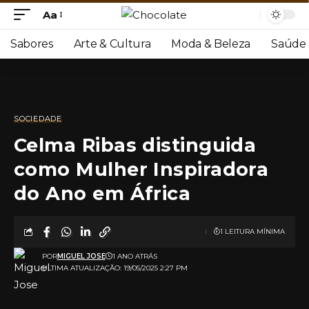
Aa
Sabores
Arte & Cultura
Moda & Beleza
Saúde 
SOCIEDADE
Celma Ribas distinguida
como Mulher Inspiradora
do Ano em África
1 LEITURA MÍNIMA
POR
MIGUEL JOSE
1 ANO ATRÁS
ULTIMA ATUALIZAÇÃO: 19/05/2025 2:27 PM