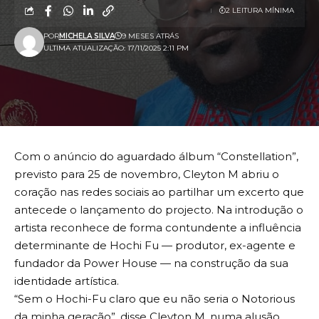
2 LEITURA MÍNIMA
POR
MICHELA SILVA
9 MESES ATRÁS
ULTIMA ATUALIZAÇÃO: 17/11/2025 2:11 PM
Com o anúncio do aguardado álbum “Constellation”,
previsto para 25 de novembro, Cleyton M abriu o
coração nas redes sociais ao partilhar um excerto que
antecede o lançamento do projecto. Na introdução o
artista reconhece de forma contundente a influência
determinante de Hochi Fu — produtor, ex-agente e
fundador da Power House — na construção da sua
identidade artística.
“Sem o Hochi-Fu claro que eu não seria o Notorious
da minha geração”, disse Cleyton M, numa alusão