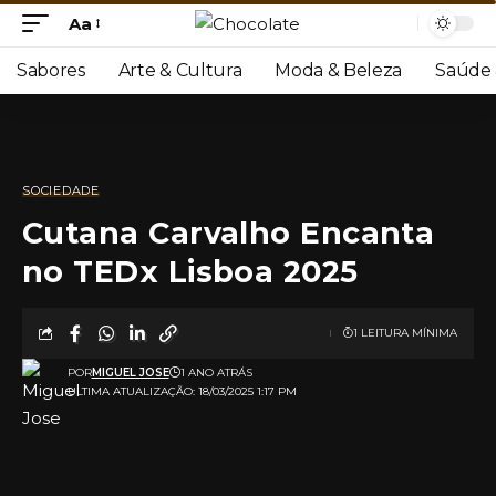
Aa
Sabores
Arte & Cultura
Moda & Beleza
Saúde 
SOCIEDADE
Cutana Carvalho Encanta
no TEDx Lisboa 2025
1 LEITURA MÍNIMA
POR
MIGUEL JOSE
1 ANO ATRÁS
ULTIMA ATUALIZAÇÃO: 18/03/2025 1:17 PM