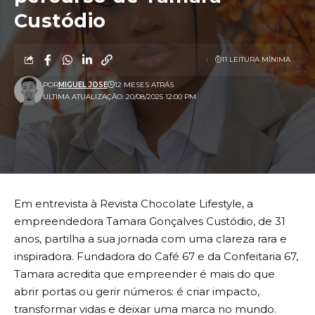
Custódio
11 LEITURA MÍNIMA
POR
MIGUEL JOSE
12 MESES ATRÁS
ULTIMA ATUALIZAÇÃO: 20/08/2025 12:00 PM
Em entrevista à Revista Chocolate Lifestyle, a
empreendedora Tamara Gonçalves Custódio, de 31
anos, partilha a sua jornada com uma clareza rara e
inspiradora. Fundadora do Café 67 e da Confeitaria 67,
Tamara acredita que empreender é mais do que
abrir portas ou gerir números: é criar impacto,
transformar vidas e deixar uma marca no mundo.