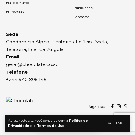
Elas e o Mundo
Publicidade
Entrevistas
Contactos
Sede
Condomínio Alpha Escritórios, Edifício Zwela,
Talatona, Luanda, Angola
Email
geral@chocolate.co.ao
Telefone
+244 940 805 145
Siga-nos
Ao usar este site, você concorda com a
Política de
ACEITAR
Privacidade
e os
Termos de Uso
.
© 2024, Chocolate | Todos os direitos reservados | By
Agência Zwela