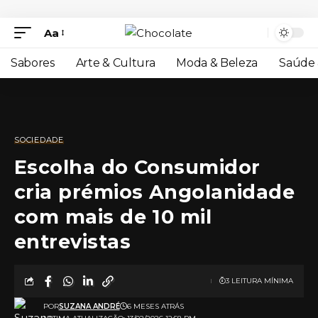
Aa
Sabores
Arte & Cultura
Moda & Beleza
Saúde 
SOCIEDADE
Escolha do Consumidor
cria prémios Angolanidade
com mais de 10 mil
entrevistas
3 LEITURA MÍNIMA
POR
SUZANA ANDRÉ
6 MESES ATRÁS