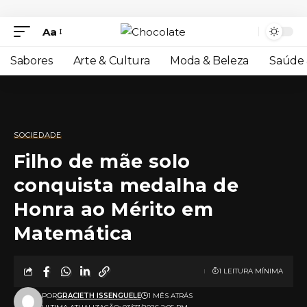
Aa
Sabores
Arte & Cultura
Moda & Beleza
Saúde 
SOCIEDADE
Filho de mãe solo
conquista medalha de
Honra ao Mérito em
Matemática
1 LEITURA MÍNIMA
POR
GRACIETH ISSENGUELE
1 MÊS ATRÁS