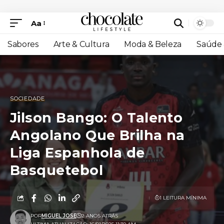
Aa
Sabores
Arte & Cultura
Moda & Beleza
Saúde 
SOCIEDADE
Jilson Bango: O Talento
Angolano Que Brilha na
Liga Espanhola de
Basquetebol
1 LEITURA MÍNIMA
POR
MIGUEL JOSE
2 ANOS ATRÁS