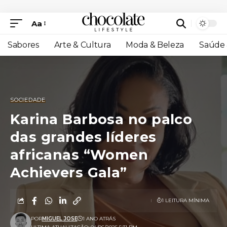
Aa
Sabores
Arte & Cultura
Moda & Beleza
Saúde 
SOCIEDADE
Karina Barbosa no palco
das grandes líderes
africanas “Women
Achievers Gala”
1 LEITURA MÍNIMA
POR
MIGUEL JOSE
1 ANO ATRÁS