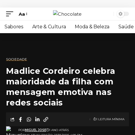
Aa
Sabores
Arte & Cultura
Moda & Beleza
Saúde 
SOCIEDADE
Madlice Cordeiro celebra
maioridade da filha com
mensagem emotiva nas
redes sociais
1 LEITURA MÍNIMA
POR
MIGUEL JOSE
1 ANO ATRÁS