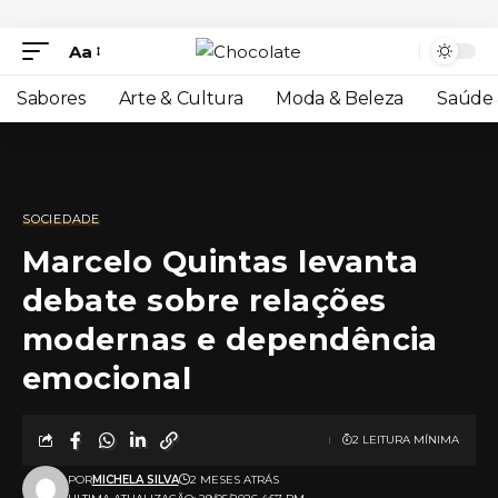
Aa
Sabores
Arte & Cultura
Moda & Beleza
Saúde 
SOCIEDADE
Marcelo Quintas levanta
debate sobre relações
modernas e dependência
emocional
2 LEITURA MÍNIMA
POR
MICHELA SILVA
2 MESES ATRÁS