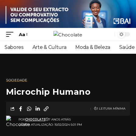
Aa
Sabores
Arte & Cultura
Moda & Beleza
Saúde 
SOCIEDADE
Microchip Humano
1 LEITURA MÍNIMA
POR
CHOCOLATE
7 ANOS ATRÁS
ULTIMA ATUALIZAÇÃO: 15/02/2024 5:01 PM