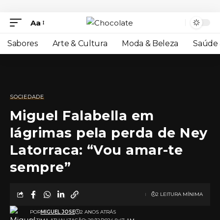
Aa
Sabores
Arte & Cultura
Moda & Beleza
Saúde 
SOCIEDADE
Miguel Falabella em
lágrimas pela perda de Ney
Latorraca: “Vou amar-te
sempre”
2 LEITURA MÍNIMA
POR
MIGUEL JOSE
2 ANOS ATRÁS