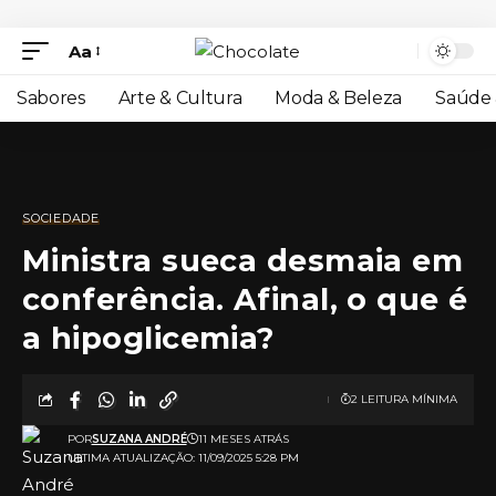
Aa
Sabores
Arte & Cultura
Moda & Beleza
Saúde 
SOCIEDADE
Ministra sueca desmaia em
conferência. Afinal, o que é
a hipoglicemia?
2 LEITURA MÍNIMA
POR
SUZANA ANDRÉ
11 MESES ATRÁS
ULTIMA ATUALIZAÇÃO: 11/09/2025 5:28 PM