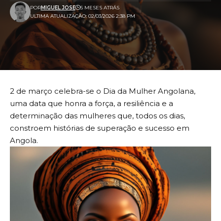
POR
MIGUEL JOSE
5 MESES ATRÁS
ULTIMA ATUALIZAÇÃO: 02/03/2026 2:38 PM
2 de março celebra-se o Dia da Mulher Angolana,
uma data que honra a força, a resiliência e a
determinação das mulheres que, todos os dias,
constroem histórias de superação e sucesso em
Angola.