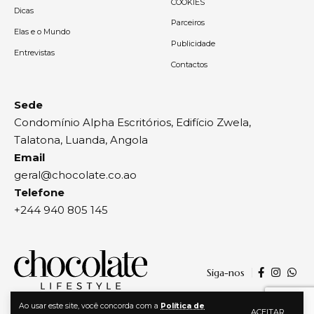
COOKIES
Dicas
Parceiros
Elas e o Mundo
Publicidade
Entrevistas
Contactos
Sede
Condomínio Alpha Escritórios, Edifício Zwela,
Talatona, Luanda, Angola
Email
geral@chocolate.co.ao
Telefone
+244 940 805 145
Siga-nos
Ao usar este site, você concorda com a
Política de
ACEITAR