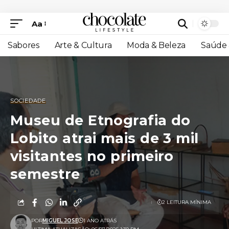
Aa
Sabores
Arte & Cultura
Moda & Beleza
Saúde 
SOCIEDADE
Museu de Etnografia do
Lobito atrai mais de 3 mil
visitantes no primeiro
semestre
2 LEITURA MÍNIMA
POR
MIGUEL JOSE
1 ANO ATRÁS