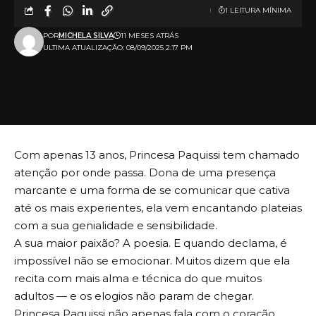
1 LEITURA MÍNIMA
POR
MICHELA SILVA
11 MESES ATRÁS
ULTIMA ATUALIZAÇÃO: 08/09/2025 2:17 PM
Com apenas 13 anos, Princesa Paquissi tem chamado
atenção por onde passa. Dona de uma presença
marcante e uma forma de se comunicar que cativa
até os mais experientes, ela vem encantando plateias
com a sua genialidade e sensibilidade.
A sua maior paixão? A poesia. E quando declama, é
impossível não se emocionar. Muitos dizem que ela
recita com mais alma e técnica do que muitos
adultos — e os elogios não param de chegar.
Princesa Paquissi não apenas fala com o coração,