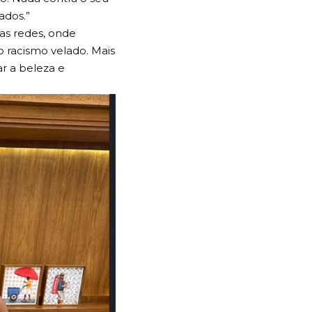
sual que nos é passado
 ataque numa
uas marmitas
. Nada contra o seu
ados.”
as redes, onde
o racismo velado. Mais
r a beleza e