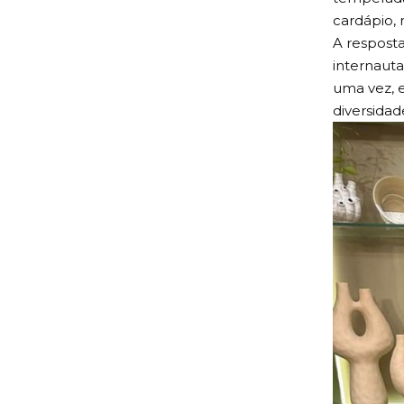
Entre as 
“Nada cont
na TV. Voc
Sem se ab
verdadeira
“Tomara q
temperada
cardápio, 
A respost
internauta
uma vez, e
diversidad