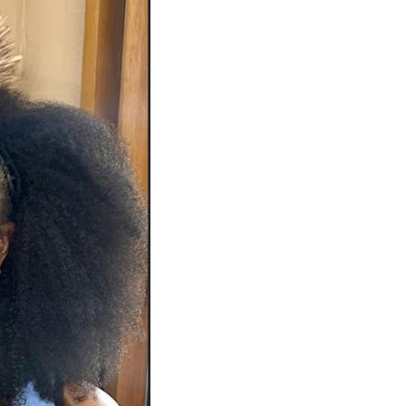
esentadora Rita
 frontais enraizadas,
ebeu inúmeros elogios