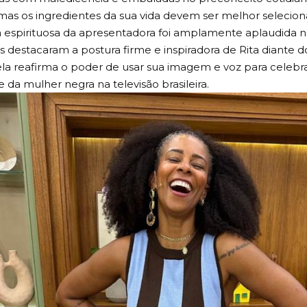
mensagens, uma seguidora escreveu:
ra o seu cabelo, sua cor, etc. Mas temos que analisar o vi
ê estava horrorosa com essa juba.”
alar, Rita respondeu com classe e ironia, transformando o
 lição sobre respeito e representatividade:
ue seus clientes não passem mal depois de comerem as s
s com maledicência e embaladas no preconceito cotidiano
mas os ingredientes da sua vida devem ser melhor selecion
a espirituosa da apresentadora foi amplamente aplaudida n
s destacaram a postura firme e inspiradora de Rita diante d
la reafirma o poder de usar sua imagem e voz para celebra
e da mulher negra na televisão brasileira.