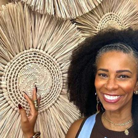
exibição do programa “É de Casa”, no último sábado, a apr
cantou o público ao surgir com um black volumoso e tranças
um visual poderoso e cheio de identidade. A produção rec
 sociais, mas também gerou comentários preconceituosos.