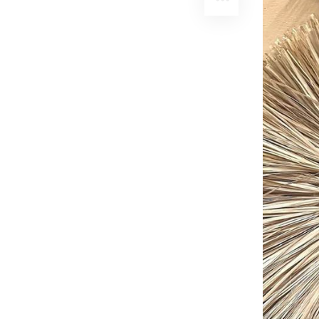
Durante a 
PARTILHAR
Batista en
exibindo 
nas redes