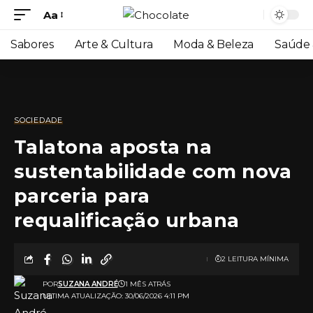
Aa
Sabores
Arte & Cultura
Moda & Beleza
Saúde 
SOCIEDADE
Talatona aposta na
sustentabilidade com nova
parceria para
requalificação urbana
2 LEITURA MÍNIMA
POR
SUZANA ANDRÉ
1 MÊS ATRÁS
ULTIMA ATUALIZAÇÃO: 30/06/2026 4:11 PM