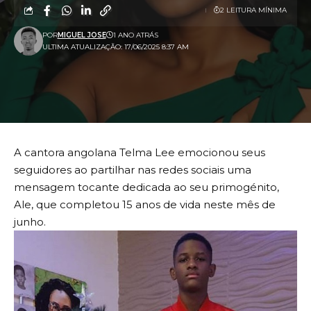
2 LEITURA MÍNIMA
POR
MIGUEL JOSE
1 ANO ATRÁS
ULTIMA ATUALIZAÇÃO: 17/06/2025 8:37 AM
A cantora angolana Telma Lee emocionou seus
seguidores ao partilhar nas redes sociais uma
mensagem tocante dedicada ao seu primogénito,
Ale, que completou 15 anos de vida neste mês de
junho.