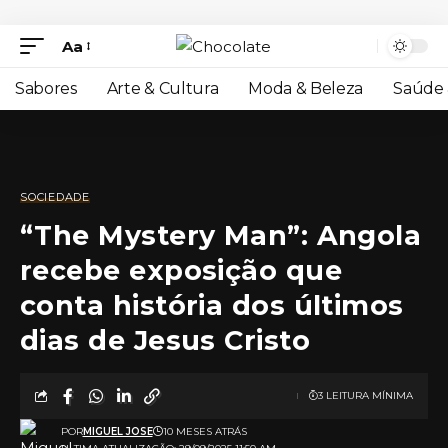
Aa
Sabores
Arte & Cultura
Moda & Beleza
Saúde 
SOCIEDADE
“The Mystery Man”: Angola
recebe exposição que
conta história dos últimos
dias de Jesus Cristo
3 LEITURA MÍNIMA
POR
MIGUEL JOSE
10 MESES ATRÁS