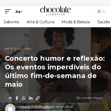
Aa
Sabores
Arte & Cultura
Moda & Beleza
Saúde 
ARTE & CULTURA
Concerto humor e reflexão:
Os eventos imperdíveis do
último fim-de-semana de
maio
3 LEITURA MÍNIMA
POR
GRACIETH ISSENGUELE
2 MESES ATRÁS