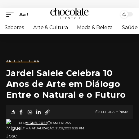
Aa
Sabores
Arte & Cultura
Moda & Beleza
Saúde 
ARTE & CULTURA
Jardel Salele Celebra 10
Anos de Arte em Diálogo
Entre o Natural e o Futuro
2 LEITURA MÍNIMA
POR
MIGUEL JOSE
1 ANO ATRÁS
ULTIMA ATUALIZAÇÃO: 21/02/2025 5:25 PM