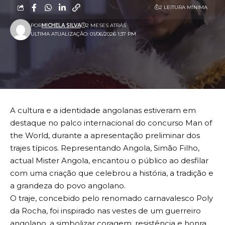
2 LEITURA MÍNIMA
POR
MICHELA SILVA
2 MESES ATRÁS
ULTIMA ATUALIZAÇÃO: 01/06/2026 1:37 PM
A cultura e a identidade angolanas estiveram em
destaque no palco internacional do concurso Man of
the World, durante a apresentação preliminar dos
trajes típicos. Representando Angola, Simão Filho,
actual Mister Angola, encantou o público ao desfilar
com uma criação que celebrou a história, a tradição e
a grandeza do povo angolano.
O traje, concebido pelo renomado carnavalesco Poly
da Rocha, foi inspirado nas vestes de um guerreiro
angolano, a simbolizar coragem, resistência e honra.