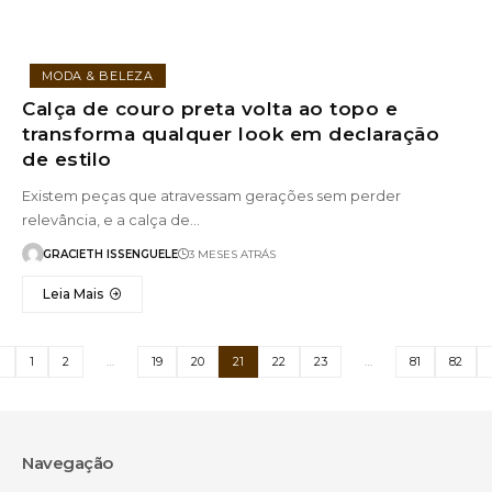
MODA & BELEZA
Calça de couro preta volta ao topo e
transforma qualquer look em declaração
de estilo
Existem peças que atravessam gerações sem perder
relevância, e a calça de…
GRACIETH ISSENGUELE
3 MESES ATRÁS
Leia Mais
1
2
…
19
20
21
22
23
…
81
82
Navegação