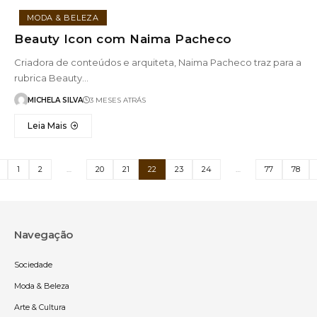
MODA & BELEZA
Beauty Icon com Naima Pacheco
Criadora de conteúdos e arquiteta, Naima Pacheco traz para a
rubrica Beauty…
MICHELA SILVA
3 MESES ATRÁS
Leia Mais
1
2
…
20
21
22
23
24
…
77
78
Navegação
Sociedade
Moda & Beleza
Arte & Cultura