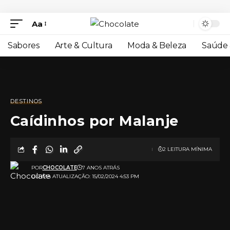
Aa
Sabores
Arte & Cultura
Moda & Beleza
Saúde 
DESTINOS
Caídinhos por Malanje
2 LEITURA MÍNIMA
POR
CHOCOLATE
7 ANOS ATRÁS
ULTIMA ATUALIZAÇÃO: 15/02/2024 4:53 PM