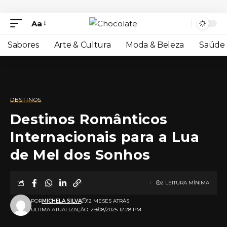
Aa
Sabores
Arte & Cultura
Moda & Beleza
Saúde 
DESTINOS
Destinos Românticos
Internacionais para a Lua
de Mel dos Sonhos
2 LEITURA MÍNIMA
POR
MICHELA SILVA
12 MESES ATRÁS
ULTIMA ATUALIZAÇÃO: 29/08/2025 12:28 PM