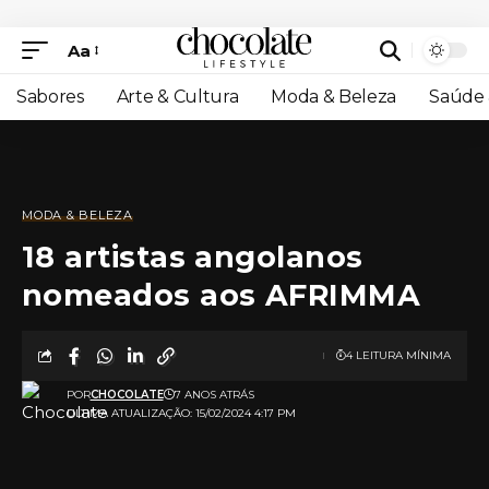
Aa
Sabores
Arte & Cultura
Moda & Beleza
Saúde 
MODA & BELEZA
18 artistas angolanos
nomeados aos AFRIMMA
4 LEITURA MÍNIMA
POR
CHOCOLATE
7 ANOS ATRÁS
ULTIMA ATUALIZAÇÃO: 15/02/2024 4:17 PM