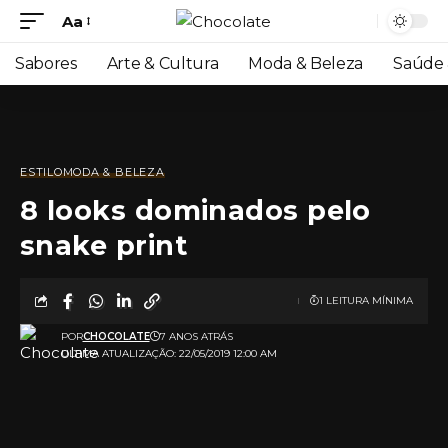
Aa
Sabores
Arte & Cultura
Moda & Beleza
Saúde 
ESTILO
MODA & BELEZA
8 looks dominados pelo
snake print
1 LEITURA MÍNIMA
POR
CHOCOLATE
7 ANOS ATRÁS
ULTIMA ATUALIZAÇÃO: 22/05/2019 12:00 AM