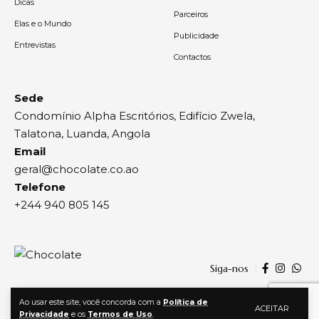
Dicas
Parceiros
Elas e o Mundo
Publicidade
Entrevistas
Contactos
Sede
Condomínio Alpha Escritórios, Edifício Zwela,
Talatona, Luanda, Angola
Email
geral@chocolate.co.ao
Telefone
+244 940 805 145
Siga-nos
Ao usar este site, você concorda com a
Política de
ACEITAR
Privacidade
e os
Termos de Uso
.