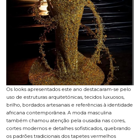
Os looks apresentados este ano destacaram-se pelo
uso de estruturas arquitetónicas, tecidos luxuosos,
brilho, bordados artesanais e referências à identidade
africana contemporânea. A moda masculina
também chamou atenção pela ousadia nas cores,
cortes modernos e detalhes sofisticados, quebrando
os padrões tradicionais dos tapetes vermelhos