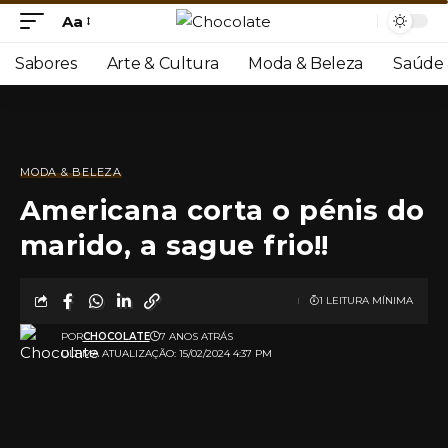
Aa
Sabores
Arte & Cultura
Moda & Beleza
Saúde 
MODA & BELEZA
Americana corta o pénis do
marido, a sague frio!!
1 LEITURA MÍNIMA
POR
CHOCOLATE
7 ANOS ATRÁS
ULTIMA ATUALIZAÇÃO: 15/02/2024 4:37 PM