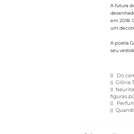
A futura d
desenhado
em 2018. 
um decote
A poeta Gr
seu vesti
Do cam
Glória 
Neurite
figuras p
Perfume
Quando 