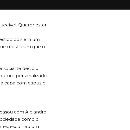
uecível. Querer estar
vestido dois em um
e que mostraram que o
 socialite decidiu
Couture personalizado.
ma capa com capuz e
e casou com Alejandro
 sociedade como o
ntes, escolheu um