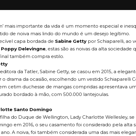
im’ mais importante da vida é um momento especial e inesq
tido de noiva mais lindo do mundo é um desejo legítimo.
ecível capa bordada de
Sabine Getty
por Schiaparelli, ao 
e
Poppy Delevingne
, estas são as noivas da alta sociedad
final também compra estilo.
tty
ditora da Tatler, Sabine Getty, se casou em 2015, a elegante
r o drama da ocasião, escolhendo um vestido Schiaparelli 
 em cetim duchesse de mangas compridas apresentava u
urado bordado à mão, com 500.000 lantejoulas.
rlotte Santo Domingo
ilha do Duque de Wellington, Lady Charlotte Wellesley, s
ingo em 2016, o seu casamento foi considerado pela alta
 ano. A noiva, foi também considerada uma das mais elega