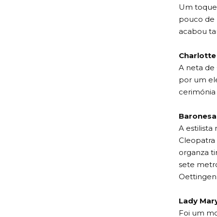
Um toque 
pouco de 
acabou ta
Charlotte
A neta de 
por um ele
cerimónia 
Baronesa 
A estilist
Cleopatra
organza t
sete metro
Oettingen
Lady Mary
Foi um mom