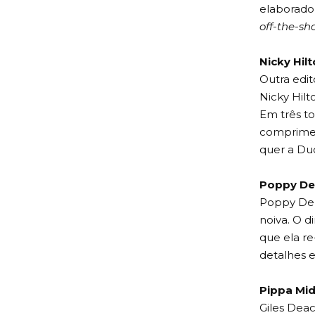
elaborado
off-the-sh
Nicky Hil
Outra edit
Nicky Hilt
Em três to
comprimen
quer a Du
Poppy De
Poppy Del
noiva. O d
que ela re
detalhes e
Pippa Mi
Giles Dea