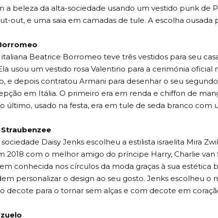
m a beleza da alta-sociedade usando um vestido punk de
ut-out, e uma saia em camadas de tule. A escolha ousada p
 Borromeo
 italiana Beatrice Borromeo teve três vestidos para seu c
 Ela usou um vestido rosa Valentino para a cerimónia oficial 
, e depois contratou Armani para desenhar o seu segundo e
epção em Itália. O primeiro era em renda e chiffon de man
o último, usado na festa, era em tule de seda branco com
 Straubenzee
 sociedade Daisy Jenks escolheu a estilista israelita Mira Zwi
m 2018 com o melhor amigo do príncipe Harry, Charlie van
em conhecida nos círculos da moda graças à sua estética 
em personalizar o design ao seu gosto. Jenks escolheu o mo
 decote para o tornar sem alças e com decote em coraçã
azuelo