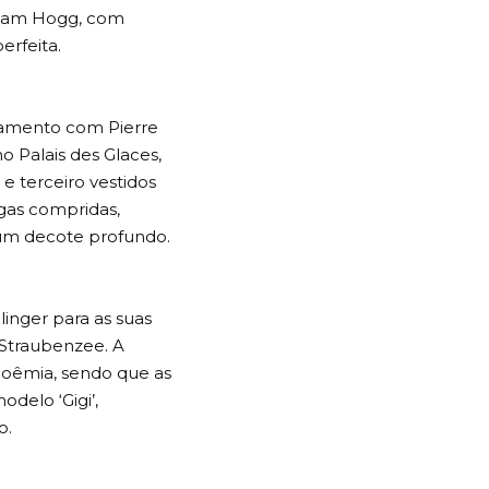
 Pam Hogg, com
erfeita.
asamento com Pierre
no Palais des Glaces,
 terceiro vestidos
gas compridas,
 um decote profundo.
llinger para as suas
 Straubenzee. A
boêmia, sendo que as
delo ‘Gigi’,
o.