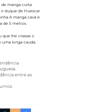
do de manga curta
m o duque de Huescar
linha A manga cava e
a de 5 metros.
 que lhe criasse o
e uma longa cauda.
tendência
rtuguesa
dência entre as
turnos