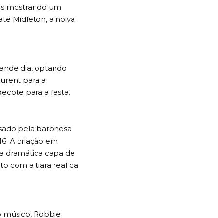
tas mostrando um
te Midleton, a noiva
grande dia, optando
aurent para a
ecote para a festa.
 usado pela baronesa
6. A criação em
ma dramática capa de
to com a tiara real da
o músico, Robbie