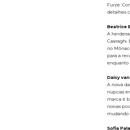
Furze. Co
detalhes c
Beatrice
A herdeira
Casiraghi.
no Mônaco
para a rec
enquanto 
Daisy van
A noiva da
núpcias e
marca é b
noivas pod
mudando o
Sofia Pal