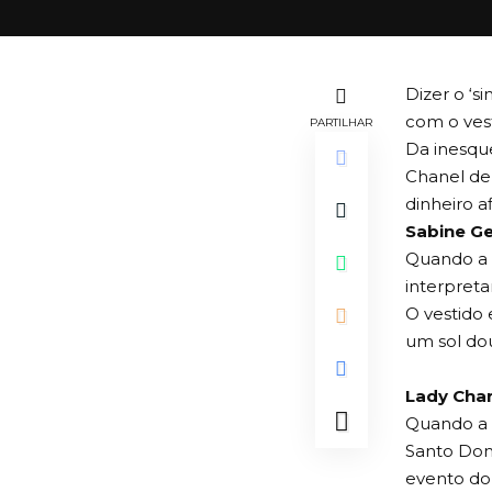
Dizer o ‘s
com o ves
PARTILHAR
Da inesqu
Chanel d
dinheiro a
Sabine Ge
Quando a e
interpreta
O vestido
um sol do
Lady Cha
Quando a f
Santo Dom
evento do