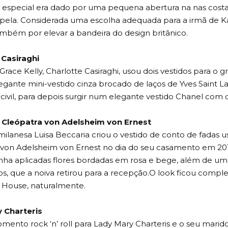
especial era dado por uma pequena abertura na nas cos
pela. Considerada uma escolha adequada para a irmã de Ka
mbém por elevar a bandeira do design britânico.
 Casiraghi
Grace Kelly, Charlotte Casiraghi, usou dois vestidos para o 
gante mini-vestido cinza brocado de laços de Yves Saint L
civil, para depois surgir num elegante vestido Chanel com d
Cleópatra von Adelsheim von Ernest
a milanesa Luisa Beccaria criou o vestido de conto de fadas
 von Adelsheim von Ernest no dia do seu casamento em 201
inha aplicadas flores bordadas em rosa e bege, além de u
s, que a noiva retirou para a recepção.O look ficou comple
 House, naturalmente.
 Charteris
ento rock ‘n’ roll para Lady Mary Charteris e o seu marid