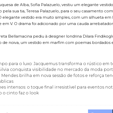
uquesa de Alba, Sofia Palazuelo, vestiu um elegante vesti
 pela sua tia, Teresa Palazuelo, para o seu casamento co
O elegante vestido era muito simples, com um silhueta em 
 em V. O drama foi adicionado por uma cauda arrebatador
eta Bellamacina pediu à designer londrina Dilara Findikoglu
do de noiva, um vestido em marfim com poemas bordados 
po para o luxo: Jacquemus transforma o rústico em 
Silvia conquista visibilidade no mercado da moda po
 Mendes brilha em nova sessão de fotos e reforça ten
úblicas
s intensos: o toque final irresistível para eventos no
o cinto faz o look