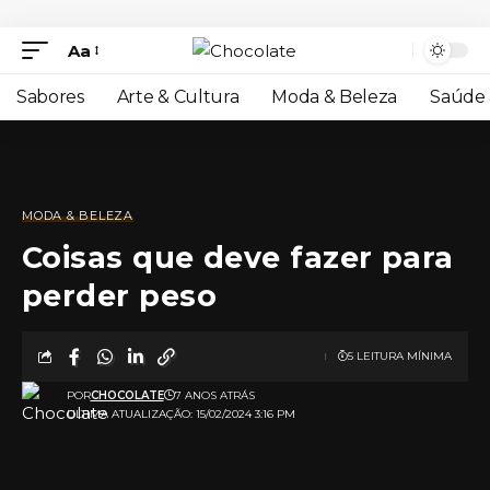
Aa
Sabores
Arte & Cultura
Moda & Beleza
Saúde 
MODA & BELEZA
Coisas que deve fazer para
perder peso
5 LEITURA MÍNIMA
POR
CHOCOLATE
7 ANOS ATRÁS
ULTIMA ATUALIZAÇÃO: 15/02/2024 3:16 PM