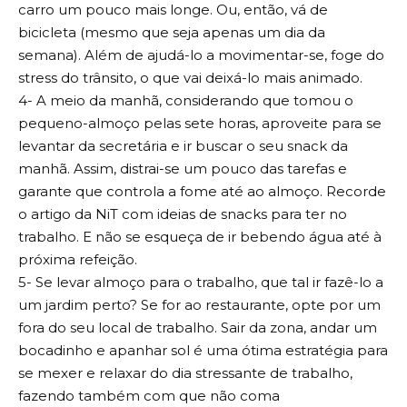
carro um pouco mais longe. Ou, então, vá de
bicicleta (mesmo que seja apenas um dia da
semana). Além de ajudá-lo a movimentar-se, foge do
stress do trânsito, o que vai deixá-lo mais animado.
4- A meio da manhã, considerando que tomou o
pequeno-almoço pelas sete horas, aproveite para se
levantar da secretária e ir buscar o seu snack da
manhã. Assim, distrai-se um pouco das tarefas e
garante que controla a fome até ao almoço. Recorde
o artigo da NiT com
ideias de snack
s para ter no
trabalho. E não se esqueça de ir bebendo água até à
próxima refeição.
5- Se levar almoço para o trabalho, que tal ir fazê-lo a
um jardim perto? Se for ao restaurante, opte por um
fora do seu local de trabalho. Sair da zona, andar um
bocadinho e apanhar sol é uma ótima estratégia para
se mexer e relaxar do dia stressante de trabalho,
fazendo também com que não coma