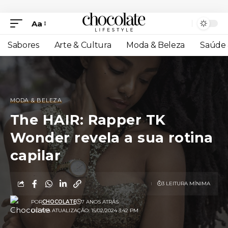
Aa
Sabores
Arte & Cultura
Moda & Beleza
Saúde 
MODA & BELEZA
The HAIR: Rapper TK
Wonder revela a sua rotina
capilar
3 LEITURA MÍNIMA
POR
CHOCOLATE
7 ANOS ATRÁS
ULTIMA ATUALIZAÇÃO: 15/02/2024 3:42 PM