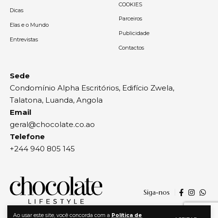
COOKIES
Dicas
Parceiros
Elas e o Mundo
Publicidade
Entrevistas
Contactos
Sede
Condomínio Alpha Escritórios, Edifício Zwela,
Talatona, Luanda, Angola
Email
geral@chocolate.co.ao
Telefone
+244 940 805 145
Siga-nos
Ao usar este site, você concorda com a
Política de