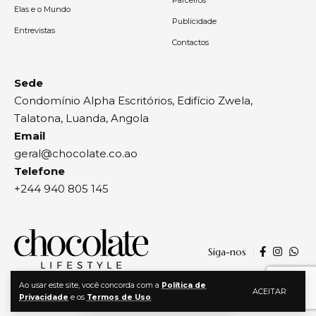
Elas e o Mundo
Publicidade
Entrevistas
Contactos
Sede
Condomínio Alpha Escritórios, Edifício Zwela,
Talatona, Luanda, Angola
Email
geral@chocolate.co.ao
Telefone
+244 940 805 145
Siga-nos
Ao usar este site, você concorda com a
Política de
ACEITAR
Privacidade
e os
Termos de Uso
.
© 2024, Chocolate | Todos os direitos reservados | By
Agência Zwela