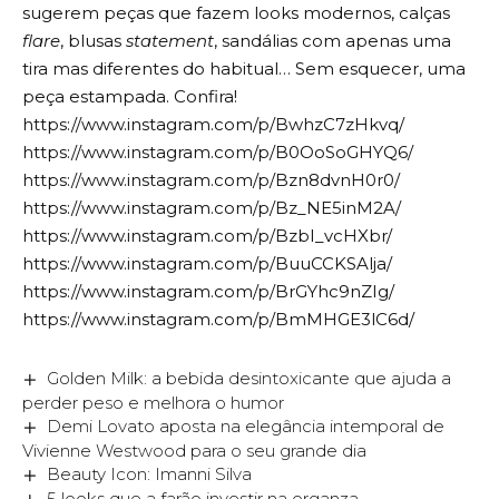
sugerem peças que fazem looks modernos, calças
flare
, blusas
statement
, sandálias com apenas uma
tira mas diferentes do habitual… Sem esquecer, uma
peça estampada. Confira!
https://www.instagram.com/p/BwhzC7zHkvq/
https://www.instagram.com/p/B0OoSoGHYQ6/
https://www.instagram.com/p/Bzn8dvnH0r0/
https://www.instagram.com/p/Bz_NE5inM2A/
https://www.instagram.com/p/BzbI_vcHXbr/
https://www.instagram.com/p/BuuCCKSAlja/
https://www.instagram.com/p/BrGYhc9nZIg/
https://www.instagram.com/p/BmMHGE3lC6d/
Golden Milk: a bebida desintoxicante que ajuda a
perder peso e melhora o humor
Demi Lovato aposta na elegância intemporal de
Vivienne Westwood para o seu grande dia
Beauty Icon: Imanni Silva
5 looks que a farão investir na organza